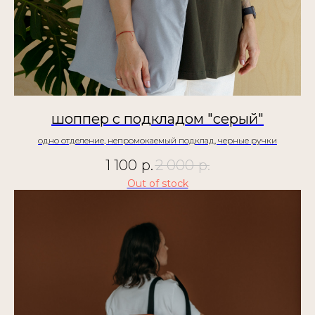
шоппер с подкладом "серый"
одно отделение, непромокаемый подклад, черные ручки
1 100
р.
2 000
р.
Out of stock