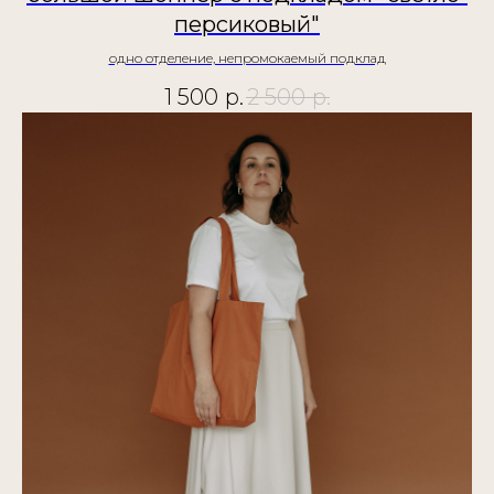
персиковый"
одно отделение, непромокаемый подклад
1 500
р.
2 500
р.