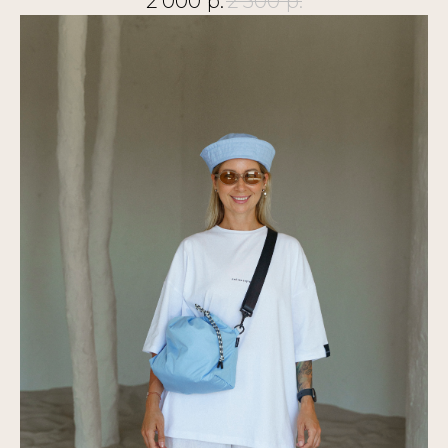
2 000
р.
2 500
р.