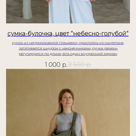
сумка-булочка, цвет "небесно-голубой"
сумка из непромокаемой плащевки, прослойка из синтепона,
затягивается шнуром с наконечниками, ручка-ремень
регулируется по длине, есть один внутренний карман
1 000
р.
2 500
р.