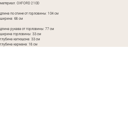
материал: OXFORD 210D
длина по спине от горловины: 104 см
ширина: 68 см
длина рукава от горловины: 77 см
ширина горловины: 33 см
глубина капюшона: 33 см
глубина кармана: 18 см