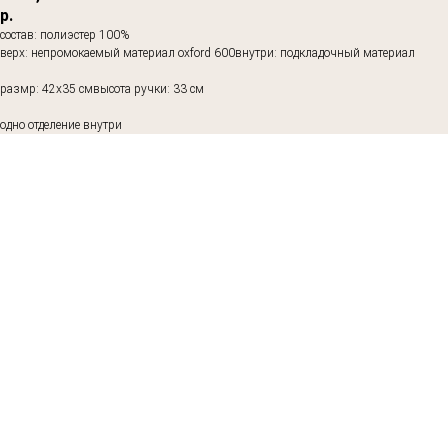
р.
состав: полиэстер 100%
верх: непромокаемый материал oxford 600внутри: подкладочный материал
размр: 42х35 смвысота ручки: 33 см
одно отделение внутри