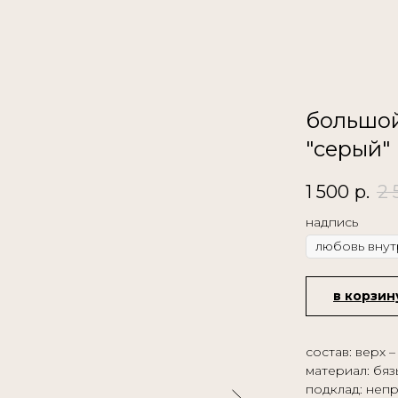
большой
"серый"
1 500
р.
2 
надпись
в корзин
состав: верх 
материал: бяз
подклад: неп